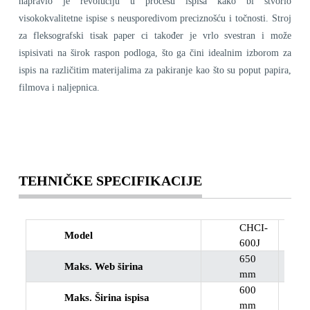
napravio je revoluciju u procesu ispisa kako bi stvorio
visokokvalitetne ispise s neusporedivom preciznošću i točnosti. Stroj
za fleksografski tisak paper ci također je vrlo svestran i može
ispisivati ​​na širok raspon podloga, što ga čini idealnim izborom za
ispis na različitim materijalima za pakiranje kao što su poput papira,
filmova i naljepnica.
TEHNIČKE SPECIFIKACIJE
CHCI-
Model
600J
650
Maks. Web širina
mm
600
Maks. Širina ispisa
mm