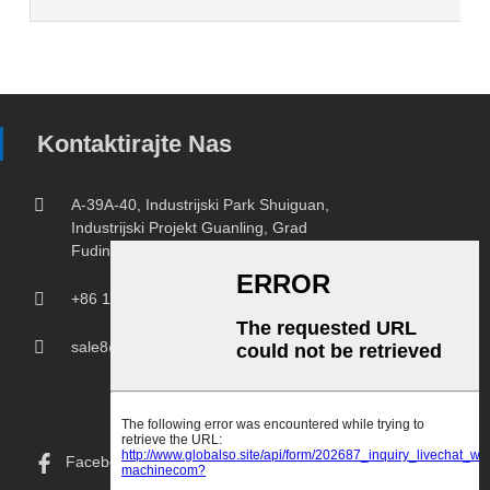
Kontaktirajte Nas
A-39A-40, Industrijski Park Shuiguan,
Industrijski Projekt Guanling, Grad
Fuding, Grad Ningde, Provincija Fujian.
+86 18150207107
sale8@chprintingmachine.com
Facebook