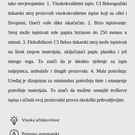
tako nevjerojatnim:
1. Visokokvalitetni ispis: CI fleksografski
tiskarski stroj proizvodi visokokvalitetne ispise koji su oštri i
živopisni, čineći vaše slike iskačućim.
2. Brzo ispisivanje:
Stroj može ispisivati ​​role papira brzinom do 250 metara u
minuti.
3. Fleksibilnost: CI flekso tiskarski stroj može ispisivati
​​na širok raspon materijala, uključujući papir, plastiku i još
mnogo toga. To znači da je idealno rješenje za ispis
naljepnica, ambalaže i drugih proizvoda.
4. Mala potrošnja:
Uređaj je dizajniran za minimalnu potrošnju tinte i smanjenje
potrošnje materijala. To znači da možete smanjiti troškove
ispisa i učiniti svoj proizvodni proces ekološki prihvatljivijim.
Visoka učinkovitost
Potpuno automatski