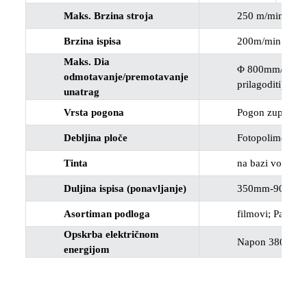
Maks. Brzina stroja
250 m/min
Brzina ispisa
200m/min
Maks. Dia
Φ 800mm/Φ1200
odmotavanje/premotavanje
prilagoditi)
unatrag
Vrsta pogona
Pogon zupčanik
Debljina ploče
Fotopolimerna pl
Tinta
na bazi vode / n
Duljina ispisa (ponavljanje)
350mm-900mm (p
Asortiman podloga
filmovi; Papir; 
Opskrba električnom
Napon 380V. 50 H
energijom